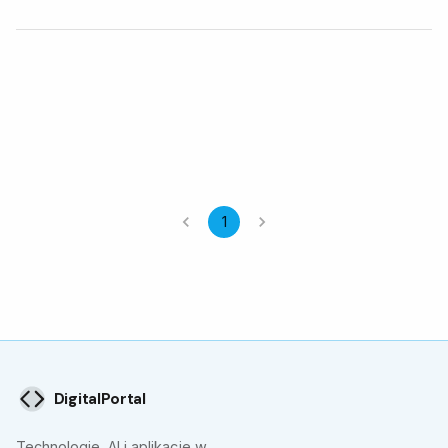
1
DigitalPortal
Technologie, AI i aplikacje w