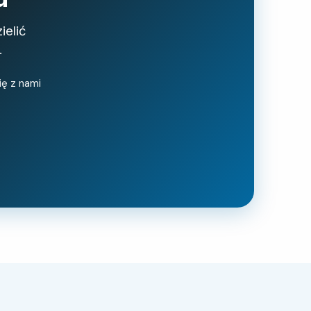
ielić
.
ię z nami