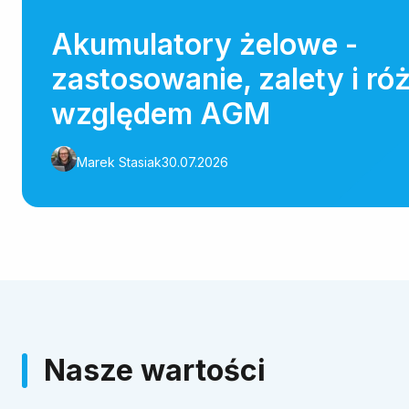
Akumulatory żelowe -
zastosowanie, zalety i ró
względem AGM
Marek Stasiak
30.07.2026
Nasze wartości