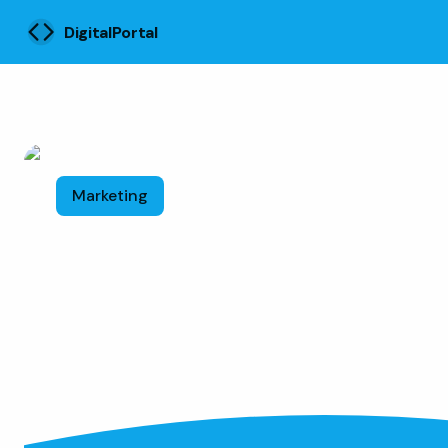
DigitalPortal
Marketing