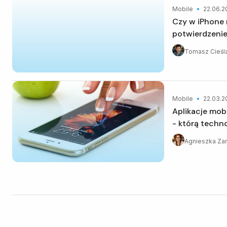
Mobile
22.06.2
Czy w iPhone można ustawić
potwierdzeni
Tomasz Cieśl
Mobile
22.03.2
Aplikacje mobilne native czy hybrydowe
- którą techn
Agnieszka Za