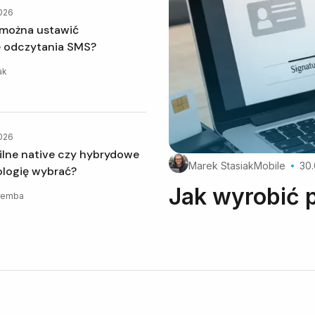
026
e odczytania SMS?
ak
026
Marek Stasiak
Mobile
30
ologię wybrać?
Jak wyrobić 
remba
30.06.2026