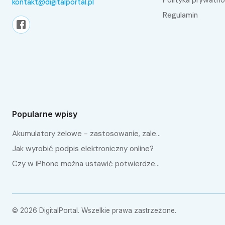
kontakt@digitalportal.pl
Regulamin
Popularne wpisy
Akumulatory żelowe - zastosowanie, zalety i różnice względem AGM
Jak wyrobić podpis elektroniczny online?
Czy w iPhone można ustawić potwierdzenie odczytania SMS?
©
2026
DigitalPortal
. Wszelkie prawa zastrzeżone.